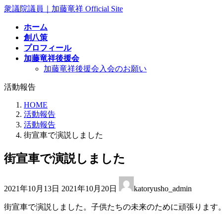
コ
ナ
衆議院議員｜加藤竜祥 Official Site
ン
ビ
ホーム
テ
ゲ
創八策
ン
ー
プロフィール
ツ
シ
加藤竜祥後援会
へ
ョ
加藤竜祥後援会入会のお願い
ス
ン
キ
に
活動報告
ッ
移
プ
動
HOME
活動報告
活動報告
街宣車で演説しました
街宣車で演説しました
最
2021年10月13日
2021年10月20日
katoryusho_admin
終
更
街宣車で演説しました。子供たちの未来のために頑張ります
新