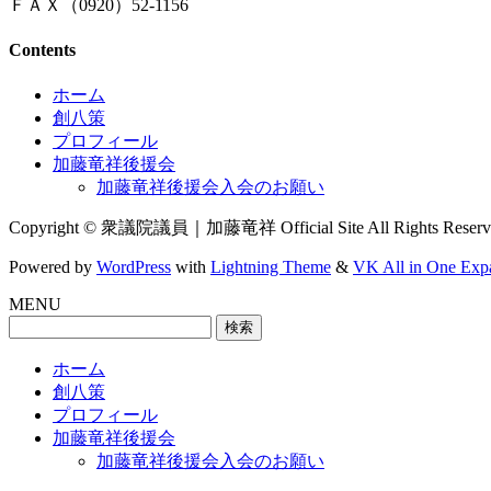
ＦＡＸ（0920）52-1156
Contents
ホーム
創八策
プロフィール
加藤竜祥後援会
加藤竜祥後援会入会のお願い
Copyright © 衆議院議員｜加藤竜祥 Official Site All Rights Reserv
Powered by
WordPress
with
Lightning Theme
&
VK All in One Exp
MENU
検
索:
ホーム
創八策
プロフィール
加藤竜祥後援会
加藤竜祥後援会入会のお願い