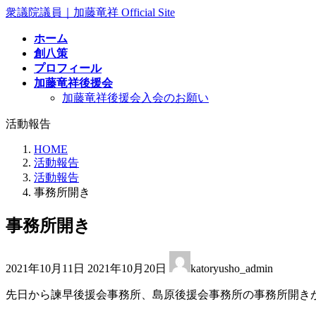
コ
ナ
衆議院議員｜加藤竜祥 Official Site
ン
ビ
ホーム
テ
ゲ
創八策
ン
ー
プロフィール
ツ
シ
加藤竜祥後援会
へ
ョ
加藤竜祥後援会入会のお願い
ス
ン
キ
に
活動報告
ッ
移
プ
動
HOME
活動報告
活動報告
事務所開き
事務所開き
最
2021年10月11日
2021年10月20日
katoryusho_admin
終
更
先日から諫早後援会事務所、島原後援会事務所の事務所開き
新