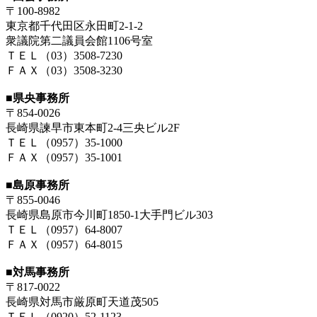
〒100-8982
東京都千代田区永田町2-1-2
衆議院第二議員会館1106号室
ＴＥＬ（03）3508-7230
ＦＡＸ（03）3508-3230
■県央事務所
〒854-0026
長崎県諫早市東本町2-4三央ビル2F
ＴＥＬ（0957）35-1000
ＦＡＸ（0957）35-1001
■島原事務所
〒855-0046
長崎県島原市今川町1850-1大手門ビル303
ＴＥＬ（0957）64-8007
ＦＡＸ（0957）64-8015
■対馬事務所
〒817-0022
長崎県対馬市厳原町天道茂505
ＴＥＬ（0920）52-1123